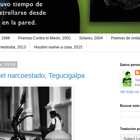
, 1998
Poemas Contra el Miedo, 2001
Solares, 2004
Poemas de onda 
 mediodía, 2013
Houdini vuelve a casa, 2015
de 2019
Datos perso
el narcoestado, Tegucigalpa
Sa
Ho
Ver todo mi 
Buscar este
Traductor p