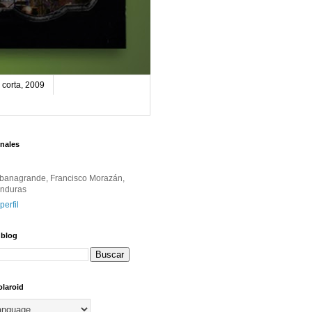
corta, 2009
nales
banagrande, Francisco Morazán,
nduras
perfil
 blog
olaroid