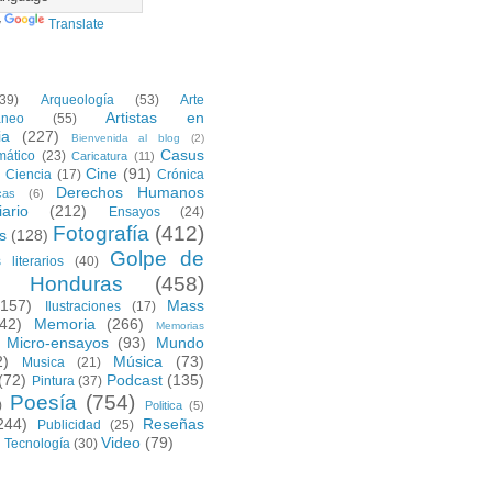
y
Translate
(39)
Arqueología
(53)
Arte
Artistas en
áneo
(55)
ia
(227)
Bienvenida al blog
(2)
Casus
mático
(23)
Caricatura
(11)
)
Cine
(91)
Ciencia
(17)
Crónica
Derechos Humanos
cas
(6)
iario
(212)
Ensayos
(24)
Fotografía
(412)
s
(128)
Golpe de
literarios
(40)
o Honduras
(458)
(157)
Mass
Ilustraciones
(17)
42)
Memoria
(266)
Memorias
Micro-ensayos
(93)
Mundo
2)
Música
(73)
Musica
(21)
(72)
Podcast
(135)
Pintura
(37)
Poesía
(754)
)
Politica
(5)
244)
Reseñas
Publicidad
(25)
Video
(79)
Tecnología
(30)