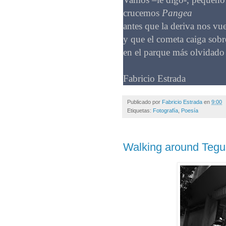
crucemos
Pangea
antes que la deriva nos vue
y que el cometa caiga sobre
en el parque más olvidado
Fabricio Estrada
Publicado por
Fabricio Estrada
en
9:00
Etiquetas:
Fotografía
,
Poesía
Walking around Tegu