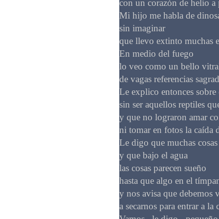
con un corazón de helio a 
Mi hijo me habla de dinos
sin imaginar
que llevo extinto muchas e
En medio del fuego
lo veo como un bello vitra
de vagas referencias sagrad
Le explico entonces sobre
sin ser aquellos reptiles q
y que no lograron amar co
ni tomar en fotos la caída d
Le digo que muchas cosas s
y que bajo el agua
las cosas parecen sueño
hasta que algo en el tímp
y nos avisa que debemos vo
a secarnos para entrar a la 
Vamos –le digo-, pequeñ