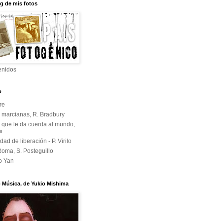
og de mis fotos
enidos
o
re
 marcianas, R. Bradbury
o que le da cuerda al mundo,
i
dad de liberación - P. Virilo
Roma, S. Posteguillo
o Yan
Música, de Yukio Mishima