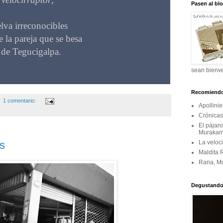
Pasen al bl
lva irreconocibles
 la pareja que se besa
 de Tegucigalpa.
sean bienv
Recomiend
1 comentario:
Apollinie
Crónicas
El pájar
Murakam
La veloci
s
Maldita 
Rana, M
Degustando 