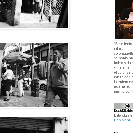
"Si se tenía
intuición de
sólo aquell
se había pr
había sido p
viento del m
el color ver
infelicidad 
la enfermed
eso no es e
mismo con 
Esta obra e
Commons
.