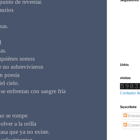
punto de reventar.
aurios
ras.
l
as.
 quiénes somos
Urbis
ue no sobrevivieron
n poesía
visitas
el cielo.
e enfrentan con sangre fría
Contador 
Suscribite
ano se rompe
Entrad
lver a la orilla
Coment
casa que ya no existe.
o
velocirraptor
,