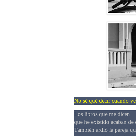
No sé qué decir cuando ve
Los libros que me dicen
que he existido acaban de
También ardió la pareja qu