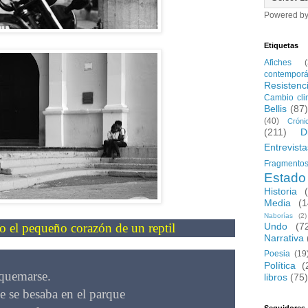
Powered b
Etiquetas
Afiches
contempor
Resistenc
Cambio cli
Bellis
(87
(40)
Cróni
(211)
D
Entrevista
Fragmentos 
Estad
Historia
Media
(1
Naborías
(2)
Undo
(7
o el pequeño corazón de un reptil
Narrativa
Poesia
(19
Política
(
 quemarse.
libros
(75)
e se besaba en el parque
Seguidores